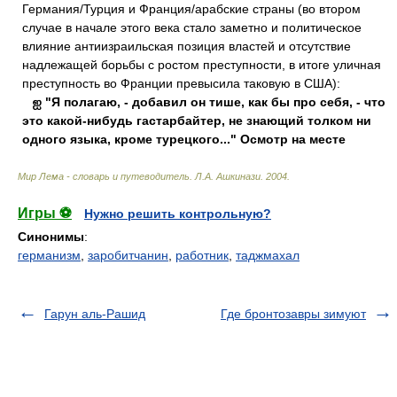
Германия/Турция и Франция/арабские страны (во втором
случае в начале этого века стало заметно и политическое
влияние антиизраильская позиция властей и отсутствие
надлежащей борьбы с ростом преступности, в итоге уличная
преступность во Франции превысила таковую в США):
ஐ
"Я полагаю, - добавил он тише, как бы про себя, - что
это какой-нибудь гастарбайтер, не знающий толком ни
одного языка, кроме турецкого..." Осмотр на месте
Мир Лема - словарь и путеводитель
.
Л.А. Ашкинази
.
2004
.
Игры ⚽
Нужно решить контрольную?
Синонимы
:
германизм
,
заробитчанин
,
работник
,
таджмахал
Гарун аль-Рашид
Где бронтозавры зимуют