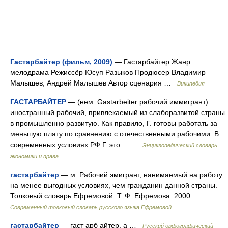
Гастарбайтер (фильм, 2009)
— Гастарбайтер Жанр
мелодрама Режиссёр Юсуп Разыков Продюсер Владимир
Малышев, Андрей Малышев Автор сценария …
Википедия
ГАСТАРБАЙТЕР
— (нем. Gastarbeiter рабочий иммигрант)
иностранный рабочий, привлекаемый из слаборазвитой страны
в промышленно развитую. Как правило, Г. готовы работать за
меньшую плату по сравнению с отечественными рабочими. В
современных условиях РФ Г. это… …
Энциклопедический словарь
экономики и права
гастарбайтер
— м. Рабочий эмигрант, нанимаемый на работу
на менее выгодных условиях, чем гражданин данной страны.
Толковый словарь Ефремовой. Т. Ф. Ефремова. 2000 …
Современный толковый словарь русского языка Ефремовой
гастарбайтер
— гаст арб айтер, а …
Русский орфографический