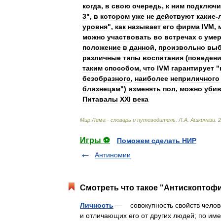
когда
,
в
свою
очередь
,
к
ним
подключи
3
",
в
котором
уже
не
действуют
какие
-
уровня
",
как
называет
его
фирма
IVM
,
можно
участвовать
во
встречах
с
уме
положение
в
данной
,
произвольно
выб
различные
типы
воспитания
(
поведен
таким
способом
,
что
IVM
гарантирует
"
безобразного
,
наиболее
неприличного
близнецам
")
изменять
пол
,
можно
убив
Питавалы
XXI
века
Мир
Лема
-
словарь
и
путеводитель
.
Л
.
А
.
Ашкинази
.
2
Игры ⚽
Поможем сделать НИР
Антиномии
Смотреть что такое "Антископтофи
Личность
— совокупность свойств челове
и отличающих его от других людей; по им