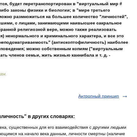
тся
,
будет
перетранспортирован
в
"
виртуальный
мир
#
либо
законы
физики
и
биологии
;
в
"
мире
третьего
можно
размножиться
на
большее
количество
"
личностей
",
ршими
,
с
лицами
,
занимающими
наивысшее
сакральное
ранной
религиозной
вере
,
можно
также
реализовать
ия
)
ненормального
и
криминального
характера
,
и
все
это
неподсматриваемость
" (
антископтофиличность
)
наиболее
поведения
;
можно
собственным
копиям
("
виртуальным
ать
членов
семьи
,
жить
жизнью
каннибала
и
т
.
д
. -
004
.
Антропный принцип
личность" в других словарях:
ка, существенных для его взаимодействия с другими людьми
еющимся на начало века данным, личности смертны (наличие