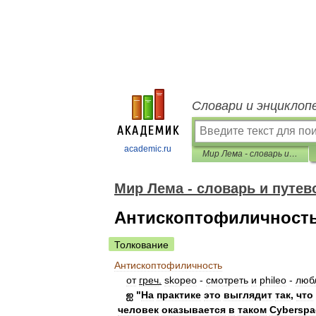
Словари и энциклоп
academic.ru
Мир Лема - словарь и путеводитель
Мир Лема - словарь и путев
Антископтофиличност
Толкование
Антископтофиличность
от
греч
.
skopeo
-
смотреть
и
phileo
-
люб
ஐ
"
На
практике
это
выглядит
так
,
что
человек
оказывается
в
таком
Cyberspa