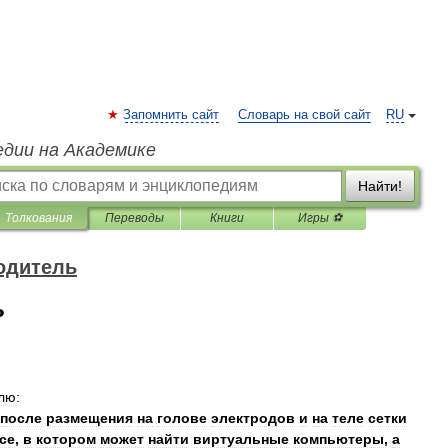
Запомнить сайт
Словарь на свой сайт
RU
едии на Академике
Найти!
Толкования
Переводы
Книги
Игры ⚽
одитель
ь
лю:
после
размещения
на
голове
электродов
и
на
теле
сетки
ce
,
в
котором
может
найти
виртуальные
компьютеры
,
а