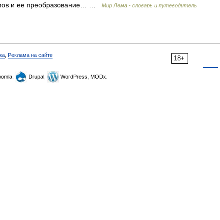
змов и ее преобразование… …
Мир Лема - словарь и путеводитель
ка
,
Реклама на сайте
18+
omla,
Drupal,
WordPress, MODx.