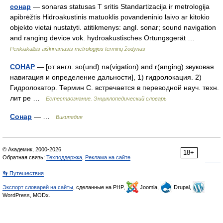
сонар
— sonaras statusas T sritis Standartizacija ir metrologija
apibrėžtis Hidroakustinis matuoklis povandeninio laivo ar kitokio
objekto vietai nustatyti. atitikmenys: angl. sonar; sound navigation
and ranging device vok. hydroakustisches Ortungsgerät …
Penkiakalbis aiškinamasis metrologijos terminų žodynas
СОНАР
— [от англ. so(und) na(vigation) and r(anging) звуковая
навигация и определение дальности], 1) гидролокация. 2)
Гидролокатор. Термин С. встречается в переводной науч. техн.
лит ре …
Естествознание. Энциклопедический словарь
Сонар
— …
Википедия
© Академик, 2000-2026
18+
Обратная связь:
Техподдержка
,
Реклама на сайте
👣 Путешествия
Экспорт словарей на сайты
, сделанные на PHP,
Joomla,
Drupal,
WordPress, MODx.