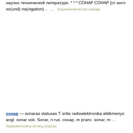
научно технической литературе. * * * СОНАР СОНАР [от англ.
so(und) na(vigation)… …
Энциклопедический словарь
сонар
— sonaras statusas T sritis radioelektronika atitikmenys:
angl. sonar vok. Sonar, n rus. сонар, m pranc. sonar, m …
Radioelektronikos terminų žodynas