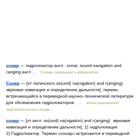
сонар
— гидролокатор англ.: sonar, sound navigation and
ranging англ …
Словарь сокращений и аббревиатур
Сонар
— [от латинского so(und) na(vigation) and r(anging)
звуковая навигация и определение дальности], термин,
встречающийся в переводной научно–технической литературе
для обозначения гидролокаторов. …
Иллюстрированный
энциклопедический словарь
сонар
— [от англ. so(und) na(vigation) and r(anging) звуковая
навигация и определение дальности], 1) гидролокация.
2) Гидролокатор. Термин «сонар» встречается в переводной