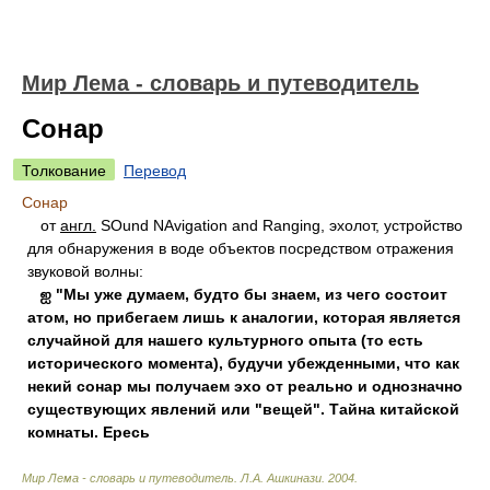
Мир Лема - словарь и путеводитель
Сонар
Толкование
Перевод
Сонар
от
англ.
SOund NAvigation and Ranging, эхолот, устройство
для обнаружения в воде объектов посредством отражения
звуковой волны:
ஐ
"Мы уже думаем, будто бы знаем, из чего состоит
атом, но прибегаем лишь к аналогии, которая является
случайной для нашего культурного опыта (то есть
исторического момента), будучи убежденными, что как
некий сонар мы получаем эхо от реально и однозначно
существующих явлений или "вещей". Тайна китайской
комнаты. Ересь
Мир Лема - словарь и путеводитель
.
Л.А. Ашкинази
.
2004
.