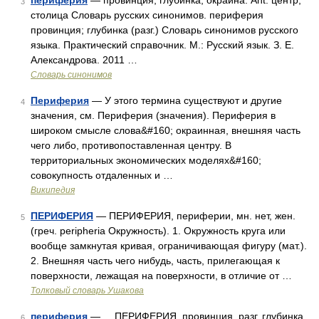
периферия
— провинция, глубинка; окраина. Ant. центр,
3
столица Словарь русских синонимов. периферия
провинция; глубинка (разг.) Словарь синонимов русского
языка. Практический справочник. М.: Русский язык. З. Е.
Александрова. 2011 …
Словарь синонимов
Периферия
— У этого термина существуют и другие
4
значения, см. Периферия (значения). Периферия в
широком смысле слова&#160; окраинная, внешняя часть
чего либо, противопоставленная центру. В
территориальных экономических моделях&#160;
совокупность отдаленных и …
Википедия
ПЕРИФЕРИЯ
— ПЕРИФЕРИЯ, периферии, мн. нет, жен.
5
(греч. peripheria Окружность). 1. Окружность круга или
вообще замкнутая кривая, ограничивающая фигуру (мат.).
2. Внешняя часть чего нибудь, часть, прилегающая к
поверхности, лежащая на поверхности, в отличие от …
Толковый словарь Ушакова
периферия
— ПЕРИФЕРИЯ, провинция, разг. глубинка
6