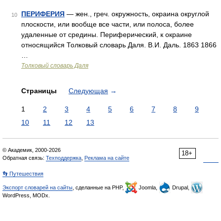
ПЕРИФЕРИЯ
— жен., греч. окружность, окраина округлой
10
плоскости, или вообще все части, или полоса, более
удаленные от средины. Периферический, к окраине
относящийся Толковый словарь Даля. В.И. Даль. 1863 1866
…
Толковый словарь Даля
Страницы
Следующая
→
1
2
3
4
5
6
7
8
9
10
11
12
13
© Академик, 2000-2026
18+
Обратная связь:
Техподдержка
,
Реклама на сайте
👣 Путешествия
Экспорт словарей на сайты
, сделанные на PHP,
Joomla,
Drupal,
WordPress, MODx.