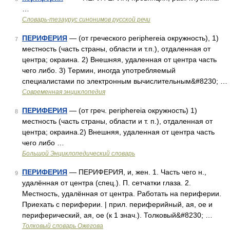
…
Словарь-тезаурус синонимов русской речи
ПЕРИФЕРИЯ
— (от греческого periphereia окружность), 1)
7
местность (часть страны, области и т.п.), отдаленная от
центра; окраина. 2) Внешняя, удаленная от центра часть
чего либо. 3) Термин, иногда употребляемый
специалистами по электронным вычислительным&#8230; …
Современная энциклопедия
ПЕРИФЕРИЯ
— (от греч. periphereia окружность) 1)
8
местность (часть страны, области и т. п.), отдаленная от
центра; окраина.2) Внешняя, удаленная от центра часть
чего либо …
Большой Энциклопедический словарь
ПЕРИФЕРИЯ
— ПЕРИФЕРИЯ, и, жен. 1. Часть чего н.,
9
удалённая от центра (спец.). П. сетчатки глаза. 2.
Местность, удалённая от центра. Работать на периферии.
Приехать с периферии. | прил. периферийный, ая, ое и
периферический, ая, ое (к 1 знач.). Толковый&#8230; …
Толковый словарь Ожегова