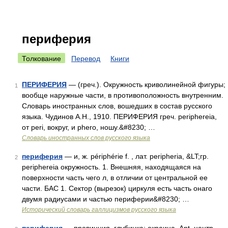
периферия
Толкование
Перевод
Книги
ПЕРИФЕРИЯ
— (греч.). Окружность криволинейной фигуры;
1
вообще наружные части, в противоположность внутренним.
Словарь иностранных слов, вошедших в состав русского
языка. Чудинов А.Н., 1910. ПЕРИФЕРИЯ греч. periphereia,
от peri, вокруг, и phero, ношу.&#8230; …
Словарь иностранных слов русского языка
периферия
— и, ж. périphérie f. , лат. peripheria, &LT;гр.
2
periphereia окружность. 1. Внешняя, находящаяся на
поверхности часть чего л, в отличии от центральной ее
части. БАС 1. Сектор (вырезок) циркуля есть часть онаго
двумя радиусами и частью периферии&#8230; …
Исторический словарь галлицизмов русского языка