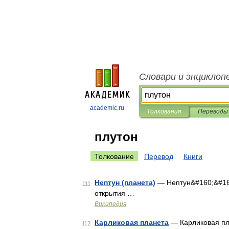
Словари и энциклоп
academic.ru
Толкования
Переводы
плутон
Толкование
Перевод
Книги
Нептун (планета)
— Нептун&#160;&#160
111
открытия …
Википедия
Карликовая планета
— Карликовая пл
112