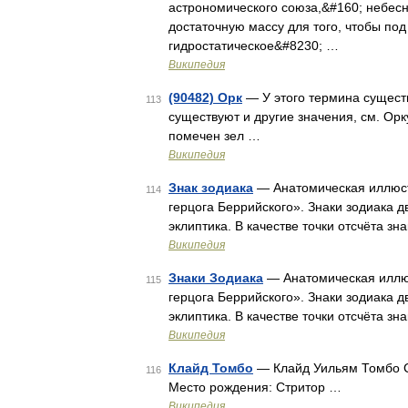
астрономического союза,&#160; небесн
достаточную массу для того, чтобы по
гидростатическое&#8230; …
Википедия
(90482) Орк
— У этого термина существ
113
существуют и другие значения, см. Орк
помечен зел …
Википедия
Знак зодиака
— Анатомическая иллюст
114
герцога Беррийского». Знаки зодиака 
эклиптика. В качестве точки отсчёта з
Википедия
Знаки Зодиака
— Анатомическая иллюс
115
герцога Беррийского». Знаки зодиака 
эклиптика. В качестве точки отсчёта з
Википедия
Клайд Томбо
— Клайд Уильям Томбо Cl
116
Место рождения: Стритор …
Википедия