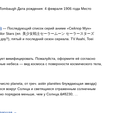
 Tombaugh Дата рождения: 4 февраля 1906 года Место
)
— Последующий список серий аниме «Сейлор Мун»
 Moon: Sailor Stars (яп. 美少女戦士セーラームーン セーラースターズ
:дзу?), пятый и последний сезон сериала. TV Asahi, Toei
ует викифицировать. Пожалуйста, оформите её согласно
ые небеса ― вид космоса с поверхности космического тела,
исло planeta, от греч. astèr planétes блуждающая звезда)
 вокруг Солнца и светящиеся отраженным солнечным
ько порядков меньше, чем у Солнца.&#8230; …
дующая
→