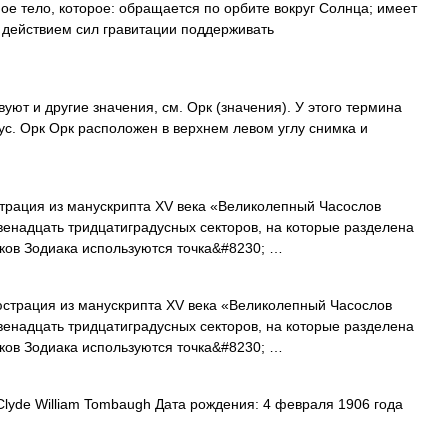
ое тело, которое: обращается по орбите вокруг Солнца; имеет
д действием сил гравитации поддерживать
уют и другие значения, см. Орк (значения). У этого термина
ус. Орк Орк расположен в верхнем левом углу снимка и
рация из манускрипта XV века «Великолепный Часослов
двенадцать тридцатиградусных секторов, на которые разделена
наков Зодиака используются точка&#8230; …
трация из манускрипта XV века «Великолепный Часослов
двенадцать тридцатиградусных секторов, на которые разделена
наков Зодиака используются точка&#8230; …
yde William Tombaugh Дата рождения: 4 февраля 1906 года