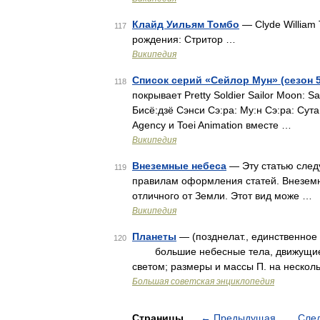
Клайд Уильям Томбо
— Clyde William
117
рождения: Стритор …
Википедия
Список серий «Сейлор Мун» (сезон 5
118
покрывает Pretty Soldier Sailor
Бисё:дзё Сэнси Сэ:ра: Му:н Сэ:ра: Сута
Agency и Toei Animation вместе …
Википедия
Внеземные небеса
— Эту статью след
119
правилам оформления статей. Внеземн
отличного от Земли. Этот вид може …
Википедия
Планеты
— (позднелат., единственное ч
120
большие небесные тела, движущиеся
светом; размеры и массы П. на нескол
Большая советская энциклопедия
Страницы
←
Предыдущая
Сле