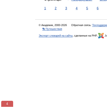
1
2
3
4
5
6
© Академик, 2000-2026
Обратная связь:
Техподдерж
👣 Путешествия
Экспорт словарей на сайты
, сделанные на PHP,
Jo
3