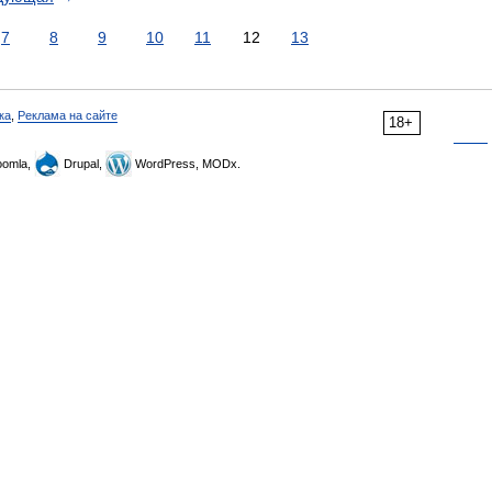
7
8
9
10
11
12
13
ка
,
Реклама на сайте
18+
omla,
Drupal,
WordPress, MODx.