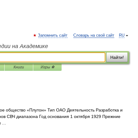
Запомнить сайт
Словарь на свой сайт
RU
едии на Академике
Найти!
Книги
Игры ⚽
е общество «Плутон» Тип ОАО Деятельность Разработка и
ров СВЧ диапазона Год основания 1 октября 1929 Прежние
л …