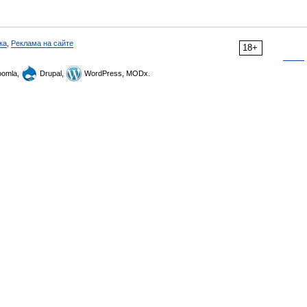
ка
,
Реклама на сайте
18+
omla,
Drupal,
WordPress, MODx.