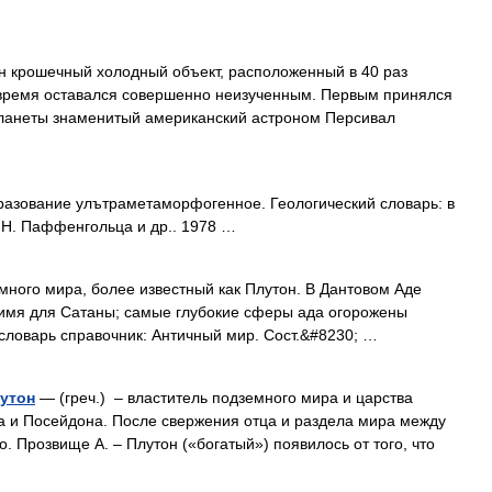
 крошечный холодный объект, расположенный в 40 раз
 время оставался совершенно неизученным. Первым принялся
 планеты знаменитый американский астроном Персивал
азование улътраметаморфогенное. Геологический словарь: в
. Н. Паффенгольца и др.. 1978 …
ого мира, более известный как Плутон. В Дантовом Аде
 имя для Сатаны; самые глубокие сферы ада огорожены
ловарь справочник: Античный мир. Cост.&#8230; …
лутон
— (греч.) – властитель подземного мира и царства
ca и Посейдона. После свержения отца и раздела мира между
. Прозвище А. – Плутон («богатый») появилось от того, что