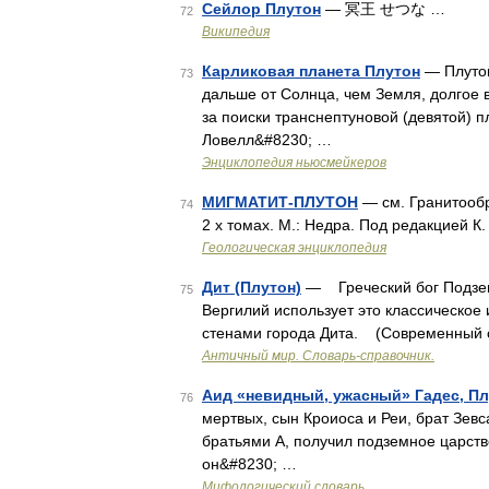
Сейлор Плутон
— 冥王 せつな …
72
Википедия
Карликовая планета Плутон
— Плутон
73
дальше от Солнца, чем Земля, долгое
за поиски транснептуновой (девятой)
Ловелл&#8230; …
Энциклопедия ньюсмейкеров
МИГМАТИТ-ПЛУТОН
— см. Гранитообр
74
2 х томах. М.: Недра. Под редакцией К
Геологическая энциклопедия
Дит (Плутон)
— Греческий бог Подземн
75
Вергилий использует это классическое
стенами города Дита. (Современный с
Античный мир. Словарь-справочник.
Аид «невидный, ужасный» Гадес, П
76
мертвых, сын Кроиоса и Реи, брат Зeв
братьями А, получил подземное цapcтвo
он&#8230; …
Мифологический словарь