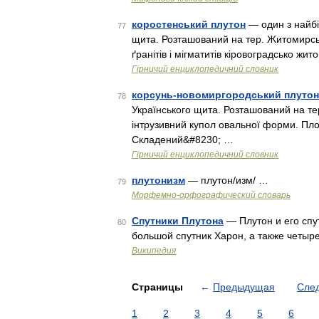
коростенський плутон
— один з найбіл
77
щита. Розташований на тер. Житомирськ
ґранітів і мігматитів кіровоградсько 
Гірничий енциклопедичний словник
корсунь-новомиргородський плутон
78
Українського щита. Розташований на те
інтрузивний купол овальної форми. Пл
Складений&#8230; …
Гірничий енциклопедичний словник
плутонизм
— плутон/изм/ …
79
Морфемно-орфографический словарь
Спутники Плутона
— Плутон и его спу
80
большой спутник Харон, а также четыр
Википедия
Страницы
←
Предыдущая
Сле
1
2
3
4
5
6