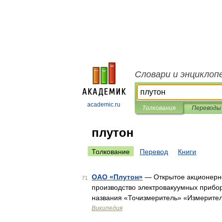
Словари и энциклоп
academic.ru
Толкования
Переводы
плутон
Толкование
Перевод
Книги
ОАО «Плутон»
— Открытое акционерно
71
производство электровакуумных прибо
названия «Точизмеритель» «Измерите
Википедия