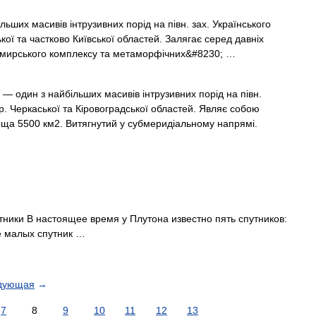
ьших масивів інтрузивних порід на півн. зах. Українського
ої та частково Київської областей. Залягає серед давніх
житомирського комплексу та метаморфічних&#8230; …
— один з найбільших масивів інтрузивних порід на півн.
р. Черкаської та Кіровоградської областей. Являє собою
оща 5500 км2. Витягнутий у субмеридіальному напрямі.
тники В настоящее время у Плутона известно пять спутников:
е малых спутник …
дующая
→
7
8
9
10
11
12
13