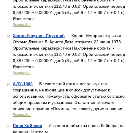
Орбитальные характеристики Наклонение орбиты к
плоскости эклиптики 112,78 ± 0,02° Орбитальный период
6,387230 ± 0,000001 дней (6 дней 9 ч 17 м 36,7 с ± 0,1 с)
Является с …
Википедия
Харон (спутник Плутона)
— Харон История открытия
94
Открыл Джеймс В. Кристи Дата открытия 22 июня 1978
Орбитальные характеристики Наклонение орбиты к
плоскости эклиптики 112,78 ± 0,02° Орбитальный период
6,387230 ± 0,000001 дней (6 дней 9 ч 17 м 36,7 с ± 0,1 с)
Является с …
Википедия
АДУ-1000
— В тексте этой статьи используются
95
сокращения, не входящие в список допустимых к
использованию. Пожалуйста, оформите статью согласно
общим правилам и указаниям. Эта статья включает
описание термина «Плутон»; см. также другие значения …
Википедия
Пояс Койпера
— Известные объекты пояса Койпера, по
96
данным Центра м …