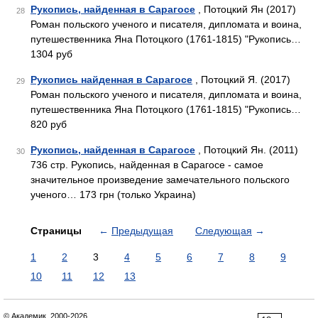
Рукопись, найденная в Сарагосе
, Потоцкий Ян (2017)
28
Роман польского ученого и писателя, дипломата и воина,
путешественника Яна Потоцкого (1761-1815) "Рукопись…
1304 руб
Рукопись найденная в Сарагосе
, Потоцкий Я. (2017)
29
Роман польского ученого и писателя, дипломата и воина,
путешественника Яна Потоцкого (1761-1815) "Рукопись…
820 руб
Рукопись, найденная в Сарагосе
, Потоцкий Ян. (2011)
30
736 стр. Рукопись, найденная в Сарагосе - самое
значительное произведение замечательного польского
ученого… 173 грн (только Украина)
Страницы
←
Предыдущая
Следующая
→
1
2
3
4
5
6
7
8
9
10
11
12
13
© Академик, 2000-2026