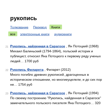
рукопись
Толкование
Перевод
Книги
все
электронные книги
аудиокниги
Рукопись, найденная в Сарагосе
, Ян Потоцкий (1968)
21
Михаил Балиньский (1794-1864), польский историк и
публицист, относил Яна Потоцкого к первому ряду ученых
людей… 1700 руб
Рукопись Филарета
, Филарет (2012)
22
Много погибло древних рукописей, драгоценных в
историческом отношении, но многиеуцелели, и до сих пор
не… 1754 руб
Рукопись, найденная в Сарагосе
, Ян Потоцкий (1994)
23
По своему построению "Рукопись, найденная в Сарагосе"
замечательного польского писателя Яна Потоцкого… 320