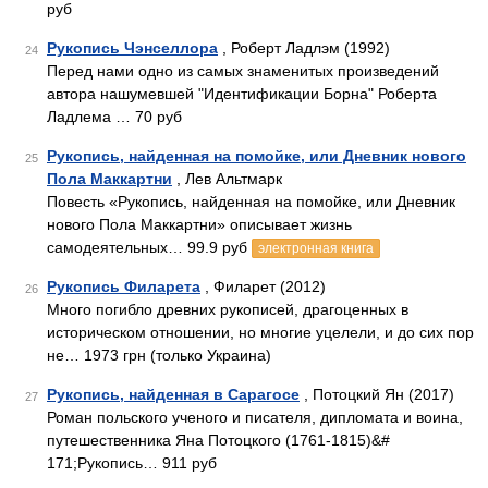
руб
Рукопись Чэнселлора
, Роберт Ладлэм (1992)
24
Перед нами одно из самых знаменитых произведений
автора нашумевшей "Идентификации Борна" Роберта
Ладлема … 70 руб
Рукопись, найденная на помойке, или Дневник нового
25
Пола Маккартни
, Лев Альтмарк
Повесть «Рукопись, найденная на помойке, или Дневник
нового Пола Маккартни» описывает жизнь
самодеятельных… 99.9 руб
электронная книга
Рукопись Филарета
, Филарет (2012)
26
Много погибло древних рукописей, драгоценных в
историческом отношении, но многие уцелели, и до сих пор
не… 1973 грн (только Украина)
Рукопись, найденная в Сарагосе
, Потоцкий Ян (2017)
27
Роман польского ученого и писателя, дипломата и воина,
путешественника Яна Потоцкого (1761-1815)&#
171;Рукопись… 911 руб