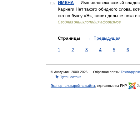
ИМЕНА
— Имя человека самый сладост
132
Карнеги Нет такого обидного слова, к
кто на букву «Я», живет дольше пока 
Сводная энциклопедия афоризмов
Страницы
←
Предыдущая
1
2
3
4
5
6
© Академик, 2000-2026
Обратная связь:
Техподдерж
👣 Путешествия
Экспорт словарей на сайты
, сделанные на PHP,
Jo