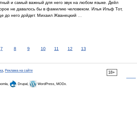
ный и самый важный для него звук на любом языке. Дейл
оторое не давалось бы в фамилию человеком. Илья Ильф Тот,
еще до него дойдет. Михаил Жванецкий …
7
8
9
10
11
12
13
ка
,
Реклама на сайте
18+
omla,
Drupal,
WordPress, MODx.