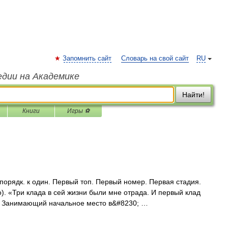
Запомнить сайт
Словарь на свой сайт
RU
едии на Академике
Найти!
Книги
Игры ⚽
 порядк. к один. Первый топ. Первый номер. Первая стадия.
). «Три клада в сей жизни были мне отрада. И первый клад
н. Занимающий начальное место в&#8230; …