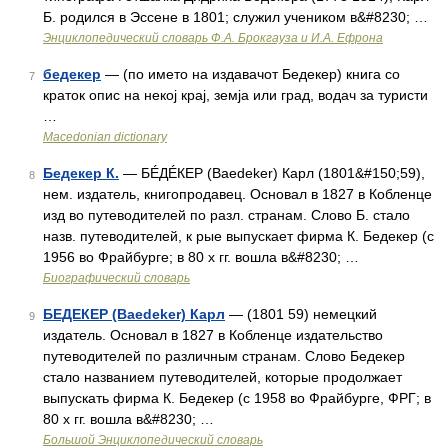
Б. родился в Эссене в 1801; служил учеником в&#8230; …
Энциклопедический словарь Ф.А. Брокгауза и И.А. Ефрона
бедекер
— (по името на издавачот Бедекер) книга со
7
краток опис на некој крај, земја или град, водач за туристи
…
Macedonian dictionary
Бедекер К.
— БÉДÉКЕР (Baedeker) Карл (1801&#150;59),
8
нем. издатель, книгопродавец. Основал в 1827 в Кобленце
изд во путеводителей по разл. странам. Слово Б. стало
назв. путеводителей, к рые выпускает фирма К. Бедекер (с
1956 во Фрайбурге; в 80 х гг. вошла в&#8230; …
Биографический словарь
БЕДЕКЕР (Baedeker) Карл
— (1801 59) немецкий
9
издатель. Основал в 1827 в Кобленце издательство
путеводителей по различным странам. Слово Бедекер
стало названием путеводителей, которые продолжает
выпускать фирма К. Бедекер (с 1958 во Фрайбурге, ФРГ; в
80 х гг. вошла в&#8230; …
Большой Энциклопедический словарь