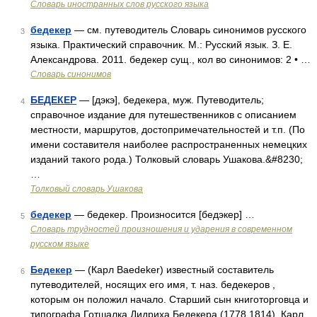
Словарь иностранных слов русского языка
бедекер
— см. путеводитель Словарь синонимов русского
3
языка. Практический справочник. М.: Русский язык. З. Е.
Александрова. 2011. бедекер сущ., кол во синонимов: 2 • …
Словарь синонимов
БЕДЕКЕР
— [дэкэ], бедекера, муж. Путеводитель;
4
справочное издание для путешественников с описанием
местности, маршрутов, достопримечательностей и т.п. (По
имени составителя наиболее распространенных немецких
изданий такого рода.) Толковый словарь Ушакова.&#8230;
…
Толковый словарь Ушакова
бедекер
— бедекер. Произносится [бедэкер] …
5
Словарь трудностей произношения и ударения в современном
русском языке
Бедекер
— (Карл Baedeker) известный составитель
6
путеводителей, носящих его имя, т. наз. бедекеров ,
которым он положил начало. Старший сын книготорговца и
типографа Готшалка Дидриха Бедекера (1778 1814), Карл