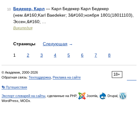
Бедекер, Карл
— Карл Бедекер Карл Бедекер
10
(нем.&#160;Karl Baedeker; 3&#160;ноября 1801(18011103),
Эссен,&#160; …
Википедия
Страницы
Следующая
→
1
2
3
4
5
6
7
8
© Академик, 2000-2026
18+
Обратная связь:
Техподдержка
,
Реклама на сайте
👣 Путешествия
Экспорт словарей на сайты
, сделанные на PHP,
Joomla,
Drupal,
WordPress, MODx.