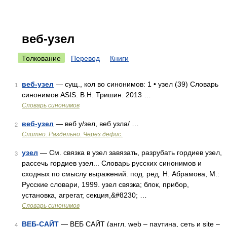
веб-узел
Толкование
Перевод
Книги
веб-узел
— сущ., кол во синонимов: 1 • узел (39) Словарь
1
синонимов ASIS. В.Н. Тришин. 2013 …
Словарь синонимов
веб-узел
— веб у/зел, веб узла/ …
2
Слитно. Раздельно. Через дефис.
узел
— См. связка в узел завязать, разрубать гордиев узел,
3
рассечь гордиев узел... Словарь русских синонимов и
сходных по смыслу выражений. под. ред. Н. Абрамова, М.:
Русские словари, 1999. узел связка; блок, прибор,
установка, агрегат, секция,&#8230; …
Словарь синонимов
ВЕБ-САЙТ
— ВЕБ CАЙТ (англ. web – паутина, сеть и site –
4