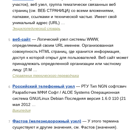
участок), веб узел, группа тематически связанных веб
страниц (см. ВЕБ СТРАНИЦА) со всеми вложениями,
папками, ссылками и технической частью. Имеет свой
уникальный адрес (URL) …
Энциклопедический словарь
веб-сайт
— Логический узел системы WWW,
5
определяемый своим URL именем. Организованная
совокупность HTML страниц, где хранится информация,
доступ к которой открыт для пользователей. Веб сайт может
принадлежать определенной организации или частному
лицу. [Л.М …
Справочник технического переводчика
Российский телефонный узел
— РТУ Тип NGN софтсвич
6
Разработчик МФИ Софт / ALOE Systems Операционная
система GNU/Linux Debian Последняя версия 1.6.0 110 (21
мая 2012 …
Википедия
Фастов (железнодорожный узел)
— У этого термина
7
существуют и другие значения, см. Фастов (значения).