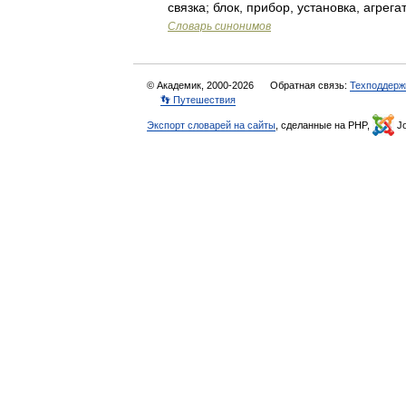
связка; блок, прибор, установка, агрега
Словарь синонимов
© Академик, 2000-2026
Обратная связь:
Техподдерж
👣 Путешествия
Экспорт словарей на сайты
, сделанные на PHP,
Jo