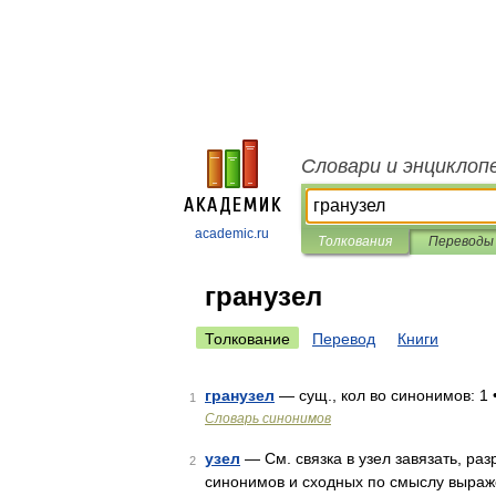
Словари и энциклоп
academic.ru
Толкования
Переводы
гранузел
Толкование
Перевод
Книги
гранузел
— сущ., кол во синонимов: 1 
1
Словарь синонимов
узел
— См. связка в узел завязать, раз
2
синонимов и сходных по смыслу выражен