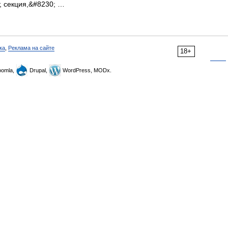
т, секция,&#8230; …
ка
,
Реклама на сайте
18+
omla,
Drupal,
WordPress, MODx.