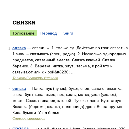
связка
Толкование
Перевод
Книги
связка
— связки, ж. 1. только ед. Действие по глаг. связать в
1
1 знач. – связывать (спец. редко). 2. Несколько однородных
предметов, связанный вместе. Связка ключей. Связка
баранок. 3. Веревка, нитка, жгут , тесьма, к рой что н.
связывают или к к рой&#8230; …
Толковый словарь Ушакова
связка
— Пачка, пук (пучок), букет, сноп, свясло, вязанка,
2
вязка, бунт, кипа, вьюк, тюк, кисть, моток, узел (узелок),
место. Связка товаров, ключей. Пучок зелени. Бунт струн.
Вязанка (беремя, охапка, поленница) дров. Вязка прутьев.
Кипа бумаги. Узел белья …
Словарь синонимов