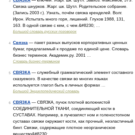
СВЯЗКА
— ключей. Жарг. шк. Шутл. Завхоз. Максимов, 379.
3
Связка шнурков. Жарг. шк. Шутл. Родительское собрание.
(Запись 2003 г.). Узнать, почём связка кренделей. Волг.
Ирон. Испытать много горя, лишений. Глухов 1988, 131,
163. В одной связке с кем, с чем.&#8230; …
Большой словарь русских поговорок
Связка
— пакет разных выпусков корпоративных ценных
4
бумаг, предлагаемый к продаже по единой цене. Словарь
бизнес терминов. Академик.ру. 2001 …
Словарь бизнес-терминов
СВЯЗКА
— служебный грамматический элемент составного
5
сказуемого. В качестве связки во многих языках
используется глагол быть в личных формах …
Большой Энциклопедический словарь
СВЯЗКА
— СВЯЗКА, пучок плотной волокнистой
6
СОЕДИНИТЕЛЬНОЙ ТКАНИ, соединяющий кости в
СУСТАВАХ. Например, в лучезапяст ном и голеностопном
суставах связки окружают кости, как прочный, неэластичный
бинт. Связки, содержащие плотное неорганическое
вещество&#8230; …