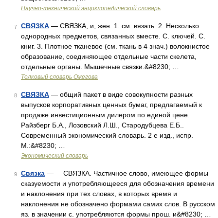
Научно-технический энциклопедический словарь
СВЯЗКА
— СВЯЗКА, и, жен. 1. см. вязать. 2. Несколько
7
однородных предметов, связанных вместе. С. ключей. С.
книг. 3. Плотное тканевое (см. ткань в 4 знач.) волокнистое
образование, соединяющее отдельные части скелета,
отдельные органы. Мышечные связки.&#8230; …
Толковый словарь Ожегова
СВЯЗКА
— общий пакет в виде совокупности разных
8
выпусков корпоративных ценных бумаг, предлагаемый к
продаже инвестиционным дилером по единой цене.
Райзберг Б.А., Лозовский Л.Ш., Стародубцева Е.Б..
Современный экономический словарь. 2 е изд., испр.
М.:&#8230; …
Экономический словарь
Связка
— СВЯЗКА. Частичное слово, имеющее формы
9
сказуемости и употребляющееся для обозначения времени
и наклонения при тех словах, в которых время и
наклонения не обозначено формами самих слов. В русском
яз. в значении с. употребляются формы прош. и&#8230; …