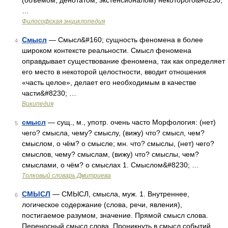
(объемом, денотатом, экстенсионалом) некоторого&#8230;
…
Философская энциклопедия
Смысл
— Смысл&#160; сущность феномена в более
4
широком контексте реальности. Смысл феномена
оправдывает существование феномена, так как определяет
его место в некоторой целостности, вводит отношения
«часть целое», делает его необходимым в качестве
части&#8230; …
Википедия
смысл
— сущ., м., употр. очень часто Морфология: (нет)
5
чего? смысла, чему? смыслу, (вижу) что? смысл, чем?
смыслом, о чём? о смысле; мн. что? смыслы, (нет) чего?
смыслов, чему? смыслам, (вижу) что? смыслы, чем?
смыслами, о чём? о смыслах 1. Смыслом&#8230; …
Толковый словарь Дмитриева
СМЫСЛ
— СМЫСЛ, смысла, муж. 1. Внутреннее,
6
логическое содержание (слова, речи, явления),
постигаемое разумом, значение. Прямой смысл слова.
Переносный смысл слова. Проникнуть в смысл событий.