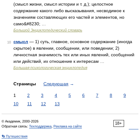
(смысл жизни, смысл истории и т. д.); целостное
содержание какого либо высказывания, несводимое к
значениям составляющих его частей и элементов, но
само&#8230; …
Большой Энциклопедический словарь
смысл
— 1) суть, главное, основное содержание (иногда
10
скрытое) в явлении, сообщении, или поведении; 2)
личностная значимость тех или иных явлений, сообщений
или действий, их отношение к интересам …
Большая психологическая энциклопедия
Страницы
Следующая
→
1
2
3
4
5
6
7
8
9
10
11
12
13
© Академик, 2000-2026
18+
Обратная связь:
Техподдержка
,
Реклама на сайте
👣 Путешествия