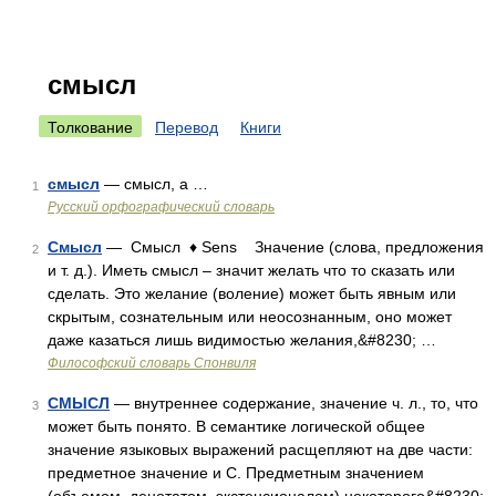
смысл
Толкование
Перевод
Книги
смысл
— смысл, а …
1
Русский орфографический словарь
Смысл
— Смысл ♦ Sens Значение (слова, предложения
2
и т. д.). Иметь смысл – значит желать что то сказать или
сделать. Это желание (воление) может быть явным или
скрытым, сознательным или неосознанным, оно может
даже казаться лишь видимостью желания,&#8230; …
Философский словарь Спонвиля
СМЫСЛ
— внутреннее содержание, значение ч. л., то, что
3
может быть понято. В семантике логической общее
значение языковых выражений расщепляют на две части:
предметное значение и С. Предметным значением