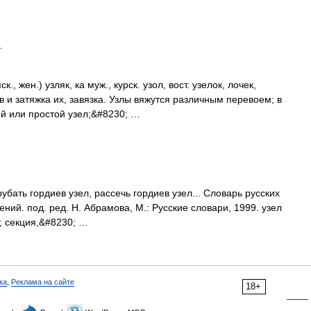
…
., жен.) узляк, ка муж., курск. узол, вост. узелок, лочек,
в и затяжка их, завязка. Узлы вяжутся различным перевоем; в
й или простой узел;&#8230; …
рубать гордиев узел, рассечь гордиев узел... Словарь русских
ий. под. ред. Н. Абрамова, М.: Русские словари, 1999. узел
т, секция,&#8230; …
ка
,
Реклама на сайте
18+