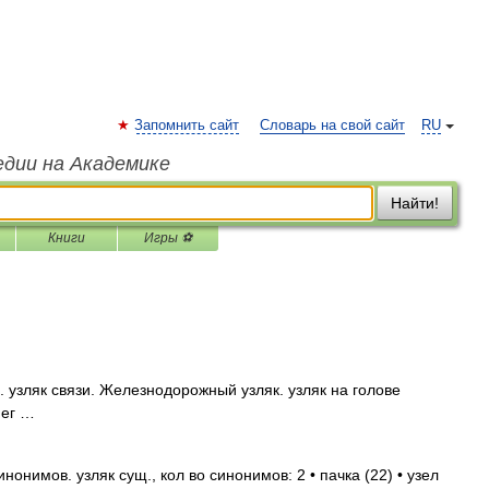
Запомнить сайт
Словарь на свой сайт
RU
едии на Академике
Найти!
Книги
Игры ⚽
н. узляк связи. Железнодорожный узляк. узляк на голове
нег …
нонимов. узляк сущ., кол во синонимов: 2 • пачка (22) • узел