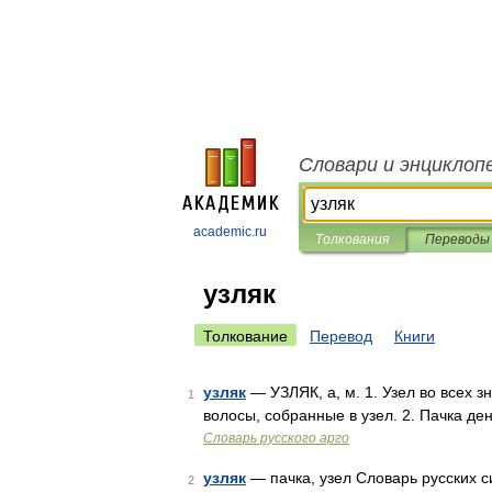
Словари и энциклоп
academic.ru
Толкования
Переводы
узляк
Толкование
Перевод
Книги
узляк
— УЗЛЯК, а, м. 1. Узел во всех з
1
волосы, собранные в узел. 2. Пачка де
Словарь русского арго
узляк
— пачка, узел Словарь русских си
2