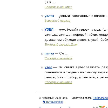
(39) …
Словарь синонимов
узляк
— деньги, завязанные в платок 
3
Воровской жаргон
УЗЕЛ
— муж. (узкий) узловина муж. (а пск
4
узлишка узлища,; перевой гибких концо
домашнем обиходе знают: глухой, баби
Толковый словарь Даля
пачка
— См …
5
Словарь синонимов
узел
— См. связка в узел завязать, раз
6
синонимов и сходных по смыслу выражен
связка; блок, прибор, установка, агрега
Словарь синонимов
© Академик, 2000-2026
Обратная связь:
Техподдерж
👣 Путешествия