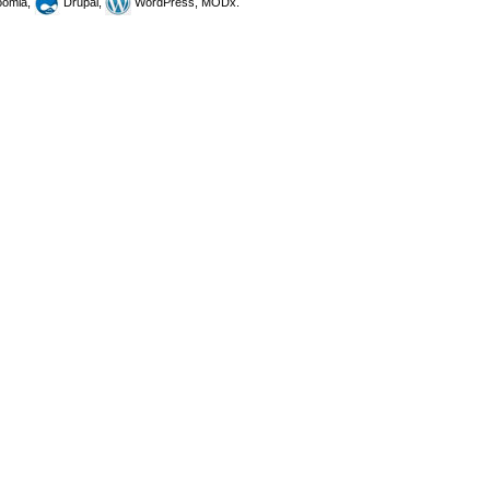
omla,
Drupal,
WordPress, MODx.